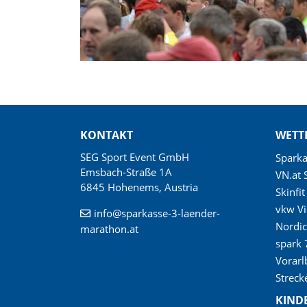
KONTAKT
WETT
SEG Sport Event GmbH
Spark
Emsbach-Straße 1A
VN.at 
6845 Hohenems, Austria
Skinfi
vkw Vi
info@sparkasse-3-laender-
Nordi
marathon.at
spark 
Vorarl
Streck
KIND