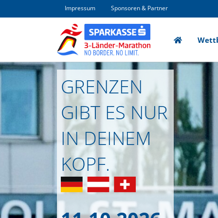
Impressum
Sponsoren & Partner
Home
Wett
Direkt zur Hauptnavigation springen
Direkt zum Inhalt springen
GRENZEN
GIBT ES NUR
IN DEINEM
KOPF.