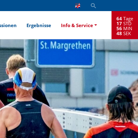
64
Tage
17
STD
ssionen
Ergebnisse
Info & Service
56
MIN
48
SEK