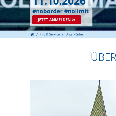
11.10.2026
#noborder #nolimit
JETZT ANMELDEN
Home
Info & Service
Unterkünfte
ÜBE