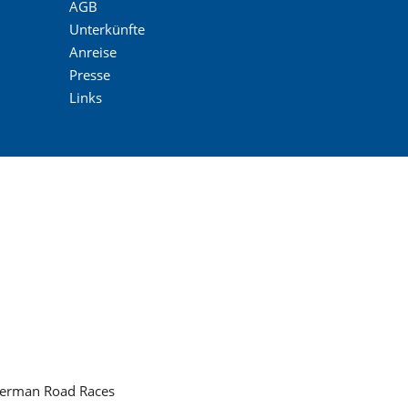
AGB
Unterkünfte
Anreise
Presse
Links
German Road Races