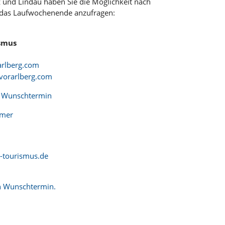
 und Lindau haben Sie die Möglichkeit nach
 das Laufwochenende anzufragen:
smus
arlberg.com
orarlberg.com
h Wunschtermin
mmer
-tourismus.de
h Wunschtermin.