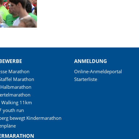
BEWERBE
ANMELDUNG
asse Marathon
Online-Anmeldeportal
Staffel Marathon
Starterliste
t Halbmarathon
ertelmarathon
c Walking 11km
7 youth run
berg bewegt Kindermarathon
enpläne
ERMARATHON