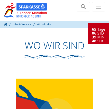
Direkt zur Hauptnavigation springen
Direkt zum Inhalt springen
Home
Info & Service
Wo wir sind
65
Tage
06
STD
39
MIN
48
SEK
WO WIR SIND