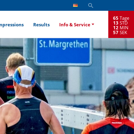
65
Tage
13
STD
mpressions
Results
Info & Service
12
MIN
56
SEK