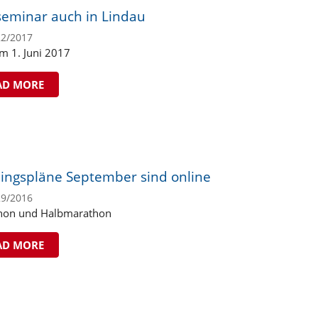
seminar auch in Lindau
22/2017
am 1. Juni 2017
AD MORE
ningspläne September sind online
29/2016
hon und Halbmarathon
AD MORE