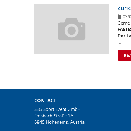
Züri
03/
Gerne 
FASTE
Der La
…
RE
CONTACT
SEG Sport Event GmbH
Emsbach-Straße 1A
6845 Hohenems, Austria