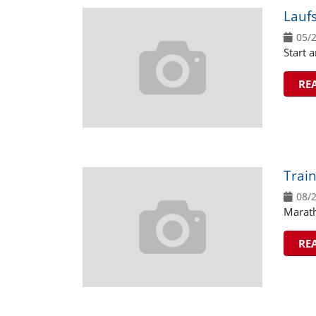
Lauf
05/
Start 
RE
Trai
08/
Marat
RE