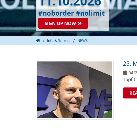
11.10.2026
#noborder #nolimit
SIGN UP NOW
Home
Info & Service
NEWS
25. 
04/
Topfit
RE