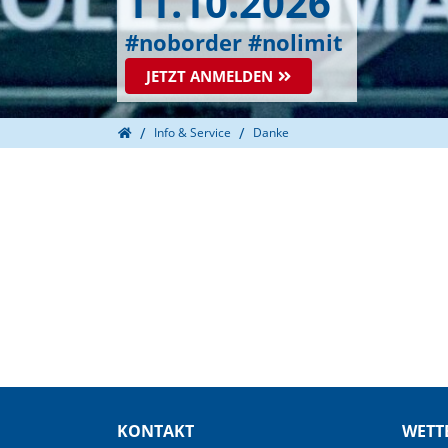
11.10.2026
#noborder #nolimit
JETZT ANMELDEN
Home
Info & Service
Danke
KONTAKT
WETT