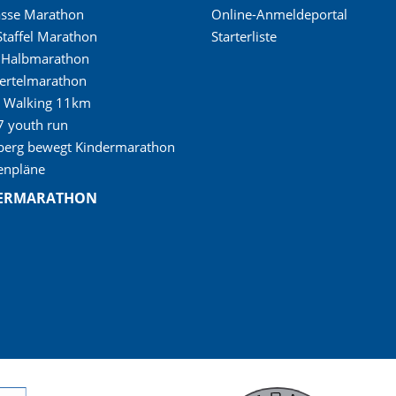
asse Marathon
Online-Anmeldeportal
Staffel Marathon
Starterliste
t Halbmarathon
ertelmarathon
c Walking 11km
7 youth run
berg bewegt Kindermarathon
enpläne
ERMARATHON