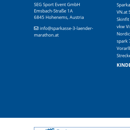
SEG Sport Event GmbH
Spark
Emsbach-Straße 1A
VN.at 
6845 Hohenems, Austria
Skinfi
vkw Vi
info@sparkasse-3-laender-
Nordi
marathon.at
spark 
Vorarl
Streck
KIND