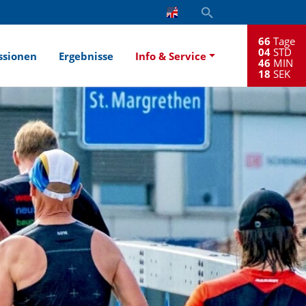
66
Tage
04
STD
ssionen
Ergebnisse
Info & Service
46
MIN
17
SEK