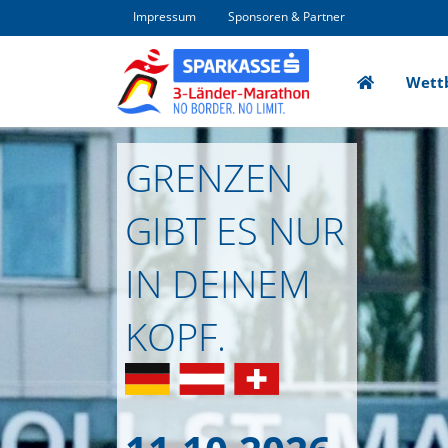
Impressum
Sponsoren & Partner
Home
Wett
Direkt zur Hauptnavigation springen
Direkt zum Inhalt springen
GRENZEN
GIBT ES NUR
IN DEINEM
KOPF.